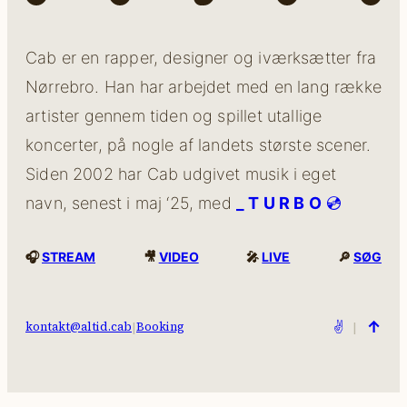
Cab er en rapper, designer og iværksætter fra
Nørrebro. Han har arbejdet med en lang række
artister gennem tiden og spillet utallige
koncerter, på nogle af landets største scener.
Siden 2002 har Cab udgivet musik i eget
navn, senest i maj ‘25, med
_ T U R B O
💿
🎧
STREAM
🎥
VIDEO
🎤
LIVE
🔎
SØG
↑
|
✌️
|
kontakt@altid.cab
Booking