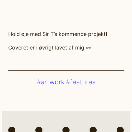
Hold øje med Sir T’s kommende projekt!
Coveret er i øvrigt lavet af mig 👀
artwork
features
Spotify
Instagram
TikTok
Facebook
You