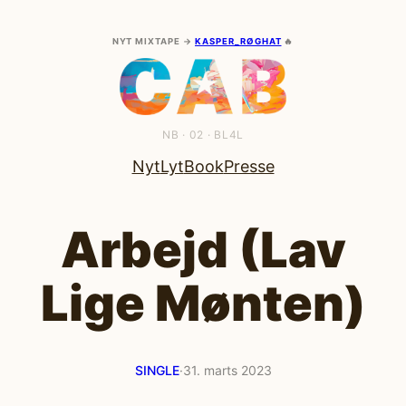
Spring
til
NYT MIXTAPE →
KASPER_RØGHAT
🔥
indhold
NB · 02 · BL4L
Nyt
Lyt
Book
Presse
Arbejd (Lav
Lige Mønten)
SINGLE
·
31. marts 2023