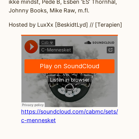
ikke mindst, Pede B, Esben ‘ES’ Thornhal,
Johnny Books, Mike Raw, m.fl.
Hosted by LuxXx [BeskidtLyd] // [Terapien]
https://soundcloud.com/cabmc/sets/
c-mennesket