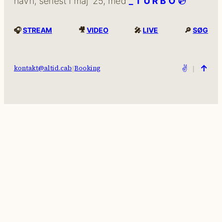
navn, senest i maj ‘25, med
_ T U R B O
💿
🎧
STREAM
🎥
VIDEO
🎤
LIVE
🔎
SØG
↑
|
✌️
|
kontakt@altid.cab
Booking