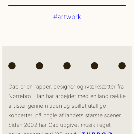
artwork
Spotify
Instagram
TikTok
Facebook
You
Cab er en rapper, designer og iværksætter fra
Nørrebro. Han har arbejdet med en lang række
artister gennem tiden og spillet utallige
koncerter, på nogle af landets største scener.
Siden 2002 har Cab udgivet musik i eget