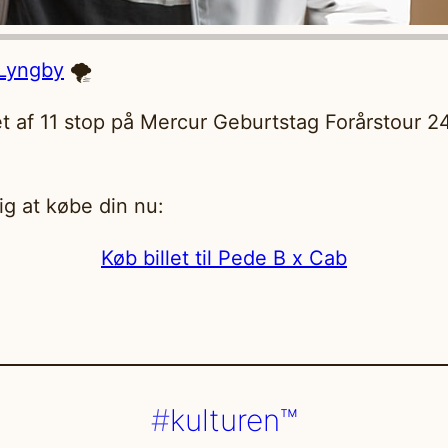
 Lyngby
🌪️
et af 11 stop på Mercur Geburtstag Forårstour 
ig at købe din nu:
Køb billet til Pede B x Cab
kulturen™