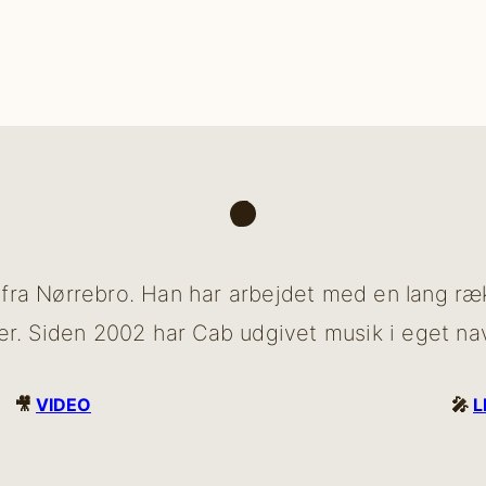
am
TikTok
fra Nørrebro. Han har arbejdet med en lang rækk
ner. Siden 2002 har Cab udgivet musik i eget na
🎥
VIDEO
🎤
L