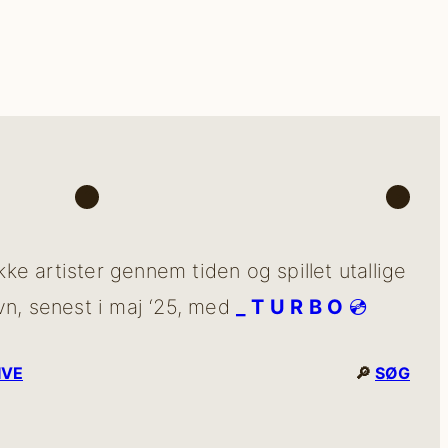
Facebook
YouT
e artister gennem tiden og spillet utallige
vn, senest i maj ‘25, med
_ T U R B O
💿
IVE
🔎
SØG