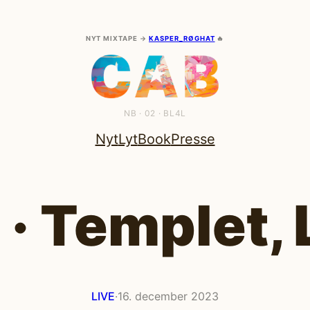
NYT MIXTAPE →
KASPER_RØGHAT
🔥
NB · 02 · BL4L
Nyt
Lyt
Book
Presse
 · Templet,
LIVE
·
16. december 2023