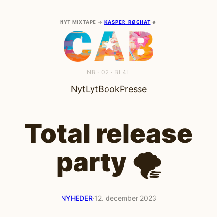
NYT MIXTAPE →
KASPER_RØGHAT
🔥
NB · 02 · BL4L
Nyt
Lyt
Book
Presse
Total release
party 🌪️
NYHEDER
·
12. december 2023