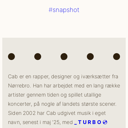
snapshot
Spotify
Instagram
TikTok
Facebook
You
Cab er en rapper, designer og iværksætter fra
Nørrebro. Han har arbejdet med en lang række
artister gennem tiden og spillet utallige
koncerter, på nogle af landets største scener.
Siden 2002 har Cab udgivet musik i eget
navn, senest i maj ‘25, med
_ T U R B O
💿