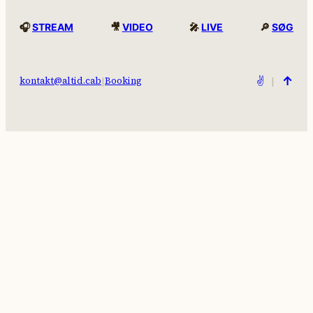
🎧
STREAM
🎥
VIDEO
🎤
LIVE
🔎
SØG
↑
|
✌️
|
kontakt@altid.cab
Booking