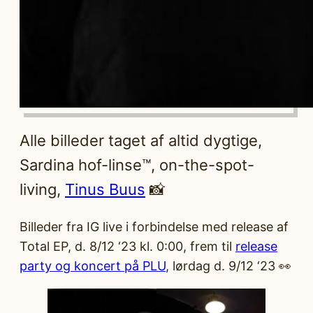
Alle billeder taget af altid dygtige,
Sardina hof-linse™, on-the-spot-
living,
Tinus Buus
📸
Billeder fra IG live i forbindelse med release af
Total EP, d. 8/12 ‘23 kl. 0:00, frem til
release
party og koncert på PLU
, lørdag d. 9/12 ‘23 👀