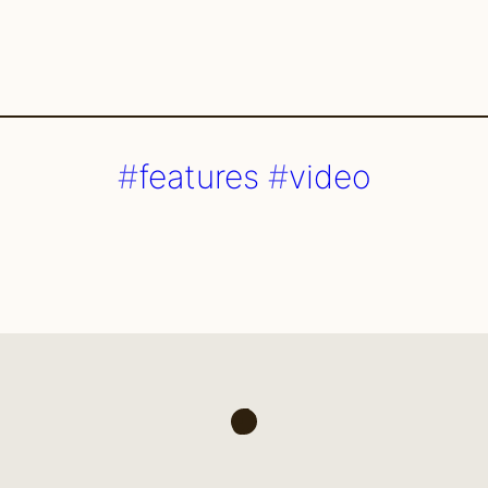
features
video
am
TikTok