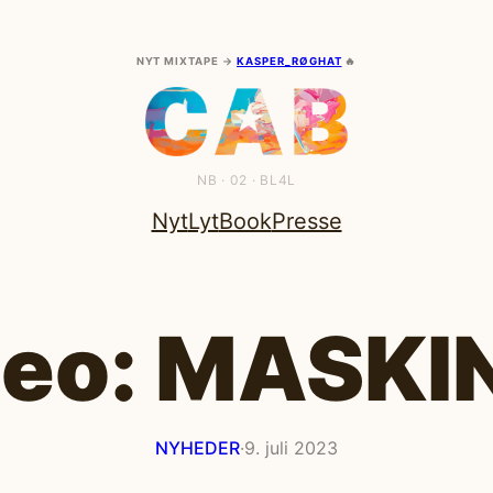
NYT MIXTAPE →
KASPER_RØGHAT
🔥
NB · 02 · BL4L
Nyt
Lyt
Book
Presse
deo: MASKI
NYHEDER
·
9. juli 2023