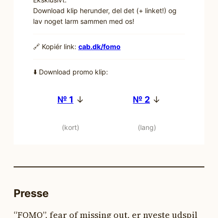
Download klip herunder, del det (+ linket!) og
lav noget larm sammen med os!
🔗 Kopiér link:
cab.dk/fomo
⬇️ Download promo klip:
№ 1
↓
№ 2
↓
(kort)
(lang)
Presse
“FOMO”, fear of missing out, er nyeste udspil