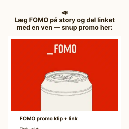
📣
Læg FOMO på story og del linket
med en ven — snup promo her:
FOMO promo klip + link
Eksklusivt: