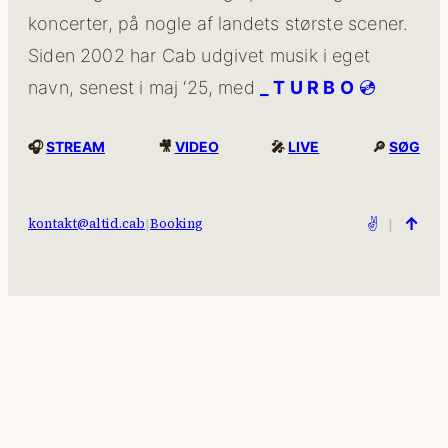
koncerter, på nogle af landets største scener.
Siden 2002 har Cab udgivet musik i eget
navn, senest i maj ‘25, med
_ T U R B O
💿
🎧
STREAM
🎥
VIDEO
🎤
LIVE
🔎
SØG
↑
|
✌️
|
kontakt@altid.cab
Booking