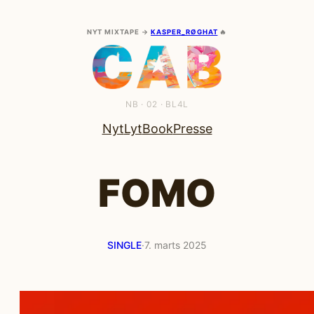
NYT MIXTAPE →
KASPER_RØGHAT
🔥
NB · 02 · BL4L
Nyt
Lyt
Book
Presse
FOMO
SINGLE
·
7. marts 2025