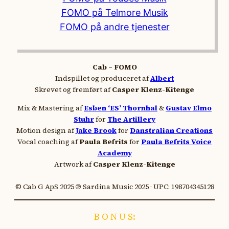
FOMO på Telmore Musik
FOMO på andre tjenester
Cab – FOMO
Indspillet og produceret af
Albert
Skrevet og fremført af
Casper Klenz-Kitenge
Mix & Mastering af
Esben ‘ES’ Thornhal
&
Gustav Elmo
Stuhr
for
The Artillery
Motion design af
Jake Brook
for
Danstralian Creations
Vocal coaching af
Paula Befrits
for
Paula Befrits Voice
Academy
Artwork af
Casper Klenz-Kitenge
© Cab G ApS 2025 ℗ Sardina Music 2025 · UPC: 198704345128
B O N U S: