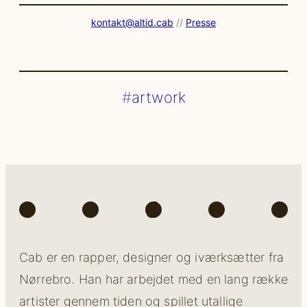
kontakt@altid.cab
//
Presse
artwork
Spotify
Instagram
TikTok
Facebook
You
Cab er en rapper, designer og iværksætter fra
Nørrebro. Han har arbejdet med en lang række
artister gennem tiden og spillet utallige