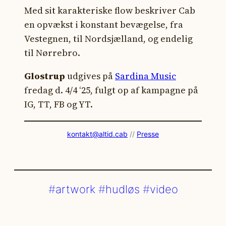
Med sit karakteriske flow beskriver Cab
en opvækst i konstant bevægelse, fra
Vestegnen, til Nordsjælland, og endelig
til Nørrebro.
Glostrup
udgives på
Sardina Music
fredag d. 4/4 ‘25, fulgt op af kampagne på
IG, TT, FB og YT.
kontakt@altid.cab
//
Presse
artwork
hudløs
video