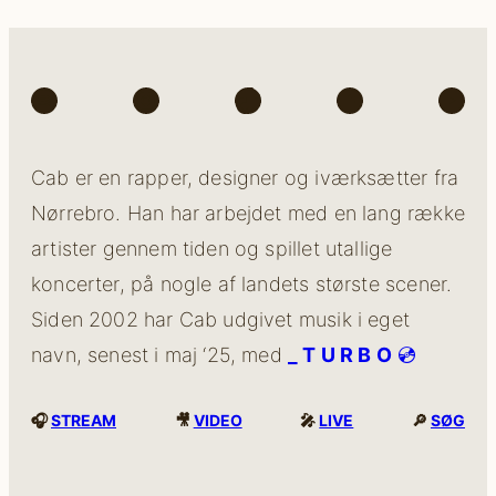
Spotify
Instagram
TikTok
Facebook
You
Cab er en rapper, designer og iværksætter fra
Nørrebro. Han har arbejdet med en lang række
artister gennem tiden og spillet utallige
koncerter, på nogle af landets største scener.
Siden 2002 har Cab udgivet musik i eget
navn, senest i maj ‘25, med
_ T U R B O
💿
🎧
STREAM
🎥
VIDEO
🎤
LIVE
🔎
SØG