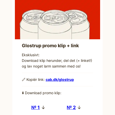
Glostrup promo klip + link
Eksklusivt:
Download klip herunder, del det (+ linket!)
og lav noget larm sammen med os!
🔗 Kopiér link:
cab.dk/glostrup
⬇️ Download promo klip:
№ 1
↓
№ 2
↓