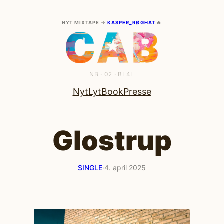
Spring
til
NYT MIXTAPE →
KASPER_RØGHAT
🔥
indhold
NB · 02 · BL4L
Nyt
Lyt
Book
Presse
Glostrup
SINGLE
·
4. april 2025