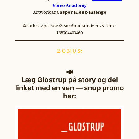
Voice Academy
Artwork af
Casper Klenz-Kitenge
© Cab G ApS 2025 ℗ Sardina Music 2025 · UPC:
198704403460
B O N U S:
📣
Læg Glostrup på story og del
linket med en ven — snup promo
her: