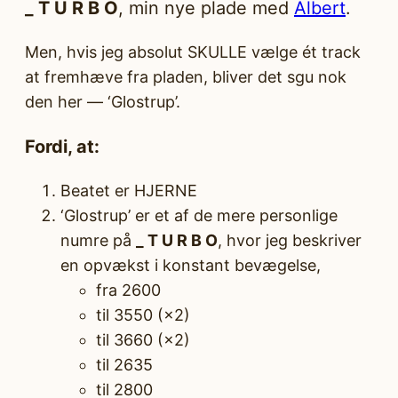
_ T U R B O
, min nye plade med
Albert
.
Men, hvis jeg absolut SKULLE vælge ét track
at fremhæve fra pladen, bliver det sgu nok
den her — ‘Glostrup’.
Fordi, at:
Beatet er HJERNE
‘Glostrup’ er et af de mere personlige
numre på
_ T U R B O
, hvor jeg beskriver
en opvækst i konstant bevægelse,
fra 2600
til 3550 (×2)
til 3660 (×2)
til 2635
til 2800