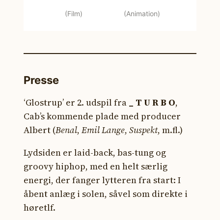
(Film)
(Animation)
Presse
‘Glostrup’ er 2. udspil fra
_ T U R B O
,
Cab’s kommende plade med producer
Albert (
Benal
,
Emil Lange
,
Suspekt
, m.fl.)
Lydsiden er laid-back, bas-tung og
groovy hiphop, med en helt særlig
energi, der fanger lytteren fra start: I
åbent anlæg i solen, såvel som direkte i
høretlf.